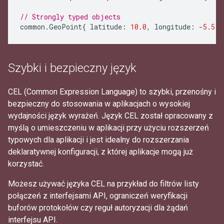
// Strongly typed objects
common
.
GeoPoint
{
latitude
:
10.0
,
longitude
:
-
5.5
}
Szybki i bezpieczny język
CEL (Common Expression Language) to szybki, przenośny i
bezpieczny do stosowania w aplikacjach o wysokiej
wydajności język wyrażeń. Język CEL został opracowany z
myślą o umieszczeniu w aplikacji przy użyciu rozszerzeń
typowych dla aplikacji i jest idealny do rozszerzania
deklaratywnej konfiguracji, z której aplikacje mogą już
korzystać.
Możesz używać języka CEL na przykład do filtrów listy
połączeń z interfejsami API, ograniczeń weryfikacji
buforów protokołów czy reguł autoryzacji dla żądań
interfejsu API.