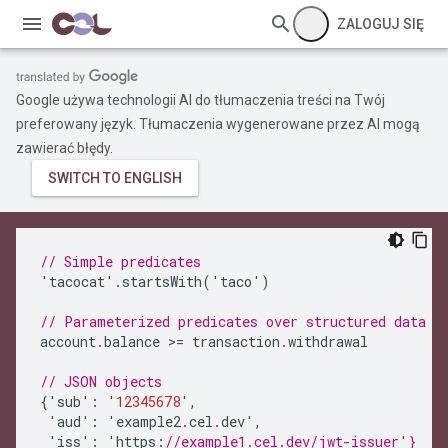
ZALOGUJ SIĘ
Google używa technologii AI do tłumaczenia treści na Twój
preferowany język. Tłumaczenia wygenerowane przez AI mogą
zawierać błędy.
// Simple predicates
'
tacocat
'
.
startsWith
(
'
taco
'
)
// Parameterized predicates over structured data
account
.
balance
>=
transaction
.
withdrawal
// JSON objects
{
'
sub
'
:
'
12345678
'
,
'
aud
'
:
'
example2
.
cel
.
dev
'
,
'
iss
'
:
'
https
:
//example1.cel.dev/jwt-issuer'}