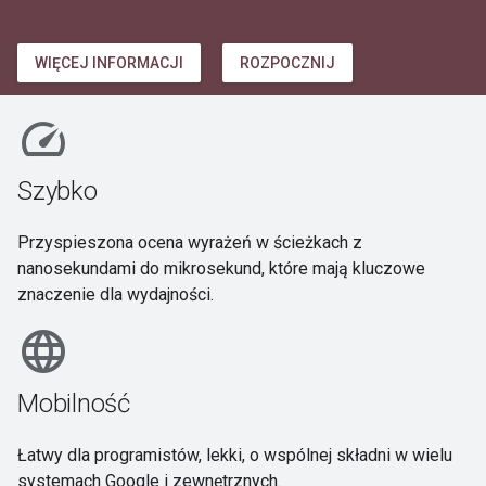
WIĘCEJ INFORMACJI
ROZPOCZNIJ
speed
Szybko
Przyspieszona ocena wyrażeń w ścieżkach z
nanosekundami do mikrosekund, które mają kluczowe
znaczenie dla wydajności.
language
Mobilność
Łatwy dla programistów, lekki, o wspólnej składni w wielu
systemach Google i zewnętrznych.