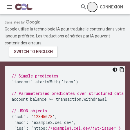
CONNEXION
Google utilise la technologie IA pour traduire le contenu dans votre
langue préférée. Les traductions générées par IA peuvent
contenir des erreurs.
// Simple predicates
'
tacocat
'
.
startsWith
(
'
taco
'
)
// Parameterized predicates over structured data
account
.
balance
>=
transaction
.
withdrawal
// JSON objects
{
'
sub
'
:
'
12345678
'
,
'
aud
'
:
'
example2
.
cel
.
dev
'
,
'
iss
'
:
'
https
:
//example1.cel.dev/jwt-issuer'}