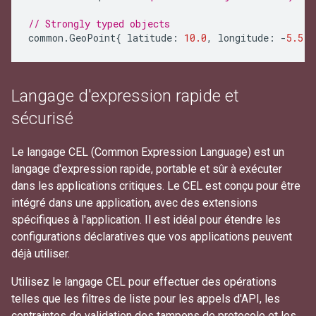
// Strongly typed objects
common
.
GeoPoint
{
latitude
:
10.0
,
longitude
:
-
5.5
}
Langage d'expression rapide et
sécurisé
Le langage CEL (Common Expression Language) est un
langage d'expression rapide, portable et sûr à exécuter
dans les applications critiques. Le CEL est conçu pour être
intégré dans une application, avec des extensions
spécifiques à l'application. Il est idéal pour étendre les
configurations déclaratives que vos applications peuvent
déjà utiliser.
Utilisez le langage CEL pour effectuer des opérations
telles que les filtres de liste pour les appels d'API, les
contraintes de validation des tampons de protocole et les