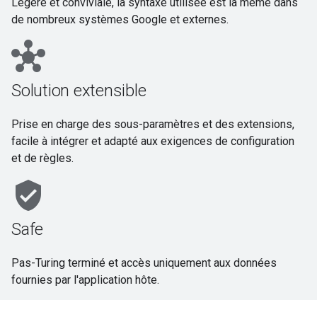
Légère et conviviale, la syntaxe utilisée est la même dans
de nombreux systèmes Google et externes.
hub
Solution extensible
Prise en charge des sous-paramètres et des extensions,
facile à intégrer et adapté aux exigences de configuration
et de règles.
verified_user
Safe
Pas-Turing terminé et accès uniquement aux données
fournies par l'application hôte.